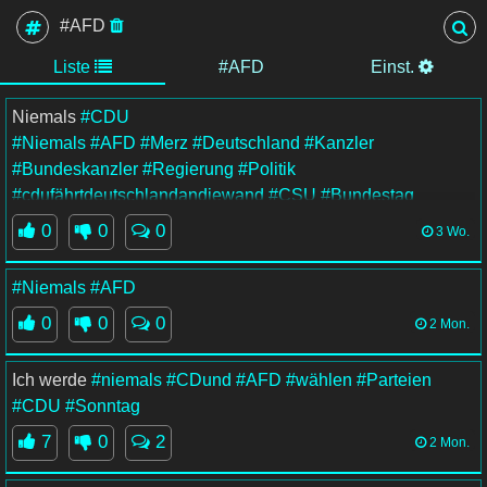
#AFD
Liste
#AFD
Einst.
Niemals
#CDU
#Niemals
#AFD
#Merz
#Deutschland
#Kanzler
#Bundeskanzler
#Regierung
#Politik
#cdufährtdeutschlandandiewand
#CSU
#Bundestag
0
0
0
3 Wo.
#Niemals
#AFD
0
0
0
2 Mon.
Ich werde
#niemals
#CDund
#AFD
#wählen
#Parteien
#CDU
#Sonntag
7
0
2
2 Mon.