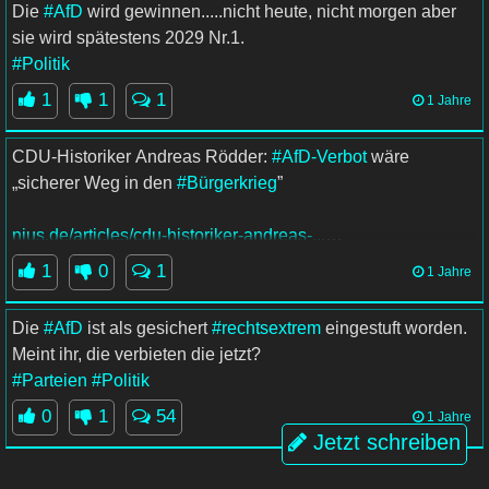
Die
#AfD
wird gewinnen.....nicht heute, nicht morgen aber
sie wird spätestens 2029 Nr.1.
#Politik
1
1
1
1 Jahre
CDU-Historiker Andreas Rödder:
#AfD-Verbot
wäre
„sicherer Weg in den
#Bürgerkrieg
”
nius.de/articles/cdu-historiker-andreas-...
1
0
1
1 Jahre
#AFD
#Politik
Die
#AfD
ist als gesichert
#rechtsextrem
eingestuft worden.
Meint ihr, die verbieten die jetzt?
#Parteien
#Politik
0
1
54
1 Jahre
Jetzt schreiben