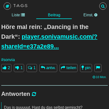
T-A-G-S
Liste
Beitrag
Einst.
Höre mal rein: „Dancing in the
Dark“:
player.sonivamusic.com/?
shareId=e37a2e89...
#sonvia
2
1
1
antw.
teilen
pin
10 Mon.
Antworten
Das is guuuuut. Hast du das selbst gemischt?