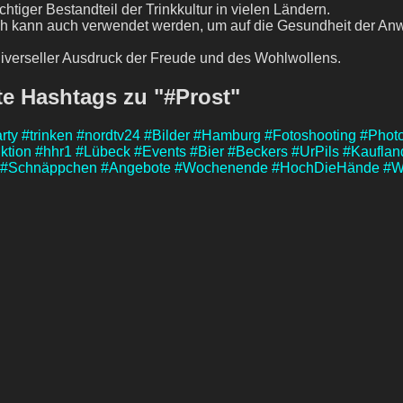
ichtiger Bestandteil der Trinkkultur in vielen Ländern.
ch kann auch verwendet werden, um auf die Gesundheit der A
universeller Ausdruck der Freude und des Wohlwollens.
e Hashtags zu "#Prost"
rty
#trinken
#nordtv24
#Bilder
#Hamburg
#Fotoshooting
#Phot
ktion
#hhr1
#Lübeck
#Events
#Bier
#Beckers
#UrPils
#Kauflan
#Schnäppchen
#Angebote
#Wochenende
#HochDieHände
#W