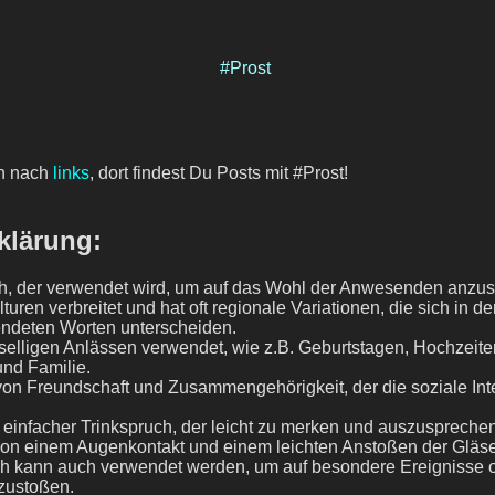
#Prost
h nach
links
, dort findest Du Posts mit #Prost!
klärung:
ch, der verwendet wird, um auf das Wohl der Anwesenden anzus
ulturen verbreitet und hat oft regionale Variationen, die sich in 
ndeten Worten unterscheiden.
eselligen Anlässen verwendet, wie z.B. Geburtstagen, Hochzeite
nd Familie.
on Freundschaft und Zusammengehörigkeit, der die soziale Int
 einfacher Trinkspruch, der leicht zu merken und auszusprechen 
 von einem Augenkontakt und einem leichten Anstoßen der Gläser
ch kann auch verwendet werden, um auf besondere Ereignisse 
zustoßen.