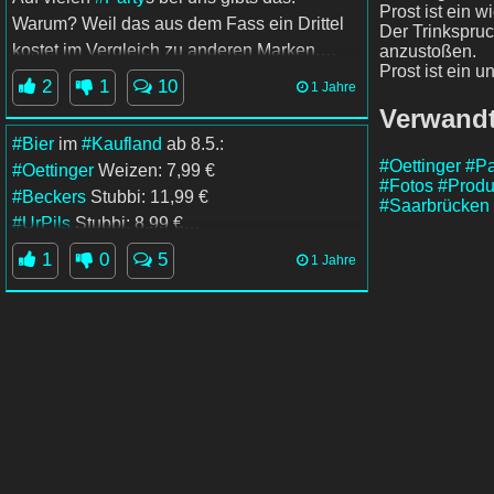
Prost ist ein w
Warum? Weil das aus dem Fass ein Drittel
Der Trinkspru
kostet im Vergleich zu anderen Marken.
anzustoßen.
Prost ist ein 
Ich kann den Shitstorm von wegen "Billig-
2
1
10
1 Jahre
Bier" nicht nachvollziehen.
Verwandt
Warum das 3fache ausgeben, wenn
#Ötze
#Bier
im
#Kaufland
ab 8.5.:
genau so schmeckt?
#Oettinger
#Pa
#Oettinger
Weizen: 7,99 €
Ich wette, 9 von 10 merken es nicht mal...
#Fotos
#Produ
#Beckers
Stubbi: 11,99 €
#Saarbrücken
#trinken
#Beckers
#UrPils
#Prost
#UrPils
Stubbi: 8,99 €
Dankt mir später.
#Prost
!
1
0
5
1 Jahre
#Angebote
#Schnäppchen
#Saarbrücken