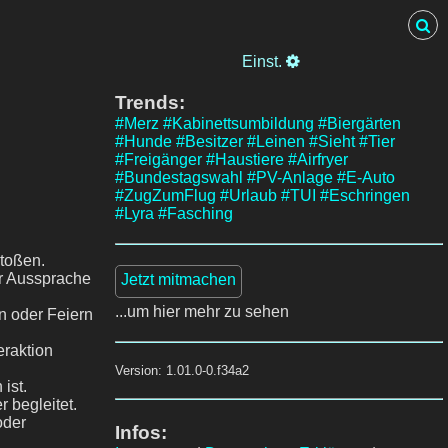
Einst.
Trends:
#Merz
#Kabinettsumbildung
#Biergärten
#Hunde
#Besitzer
#Leinen
#Sieht
#Tier
#Freigänger
#Haustiere
#Airfryer
#Bundestagswahl
#PV-Anlage
#E-Auto
#ZugZumFlug
#Urlaub
#TUI
#Eschringen
#Lyra
#Fasching
toßen.
der Aussprache
Jetzt mitmachen
...um hier mehr zu sehen
n oder Feiern
eraktion
Version: 1.01.0-0.f34a2
ist.
 begleitet.
oder
Infos: