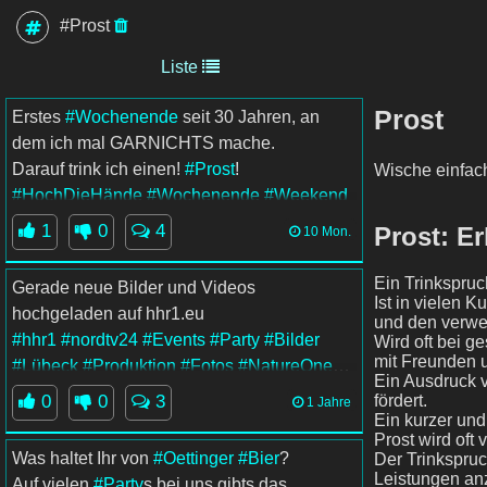
#Prost
Liste
Prost
Erstes
#Wochenende
seit 30 Jahren, an
dem ich mal GARNICHTS mache.
Darauf trink ich einen!
#Prost
!
Wische einfac
#HochDieHände
#Wochenende
#Weekend
1
0
4
Prost: Er
10 Mon.
Ein Trinkspru
Gerade neue Bilder und Videos
Ist in vielen K
hochgeladen auf hhr1.eu
und den verwe
#hhr1
#nordtv24
#Events
#Party
#Bilder
Wird oft bei g
mit Freunden u
#Lübeck
#Produktion
#Fotos
#NatureOne
Ein Ausdruck v
#Oettinger
#Photos
#Fotoshooting
#trinken
fördert.
0
0
3
1 Jahre
#Prost
#Hamburg
#
Ein kurzer und
Prost wird oft
Was haltet Ihr von
#Oettinger
#Bier
?
Der Trinkspru
Leistungen an
Auf vielen
#Party
​s bei uns gibts das.