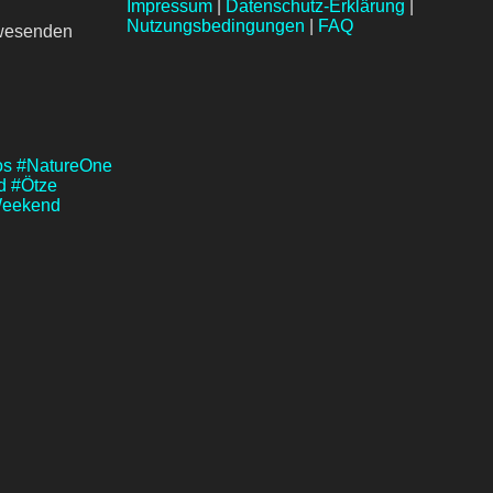
Impressum
|
Datenschutz-Erklärung
|
Nutzungsbedingungen
|
FAQ
nwesenden
os
#NatureOne
d
#Ötze
eekend