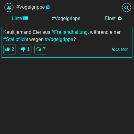
#Vogelgrippe
Liste
#Vogelgrippe
Einst.
Kauft jemand Eier aus
#Freilandhaltung
, während einer
#Stallpflicht
wegen
#Vogelgrippe
?
2
1
7
10 Mon.