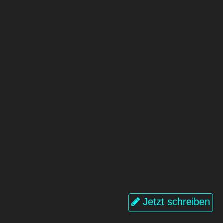
Jetzt schreiben