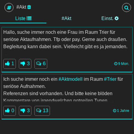
#Akt
Liste
#Akt
Einst.
Hallo, suche immer noch eine Frau im Raum Trier für
seriöse Aktaufnahmen. Tfp oder pay. Gerne auch draußen.
Begleitung kann dabei sein. Vielleicht gibt es ja jemanden.
#Fotoshooting
#Akt
#Trier
#Modell
1
3
6
9 Mon.
Ich suche immer noch ein
#Aktmodell
im Raum
#Trier
für
seriöse Aufnahmen.
Referenzen sind vorhanden. Und bitte keine blöden
Kommentare von irgendwelchen notgeilen Typen.
0
3
13
1 Jahre
#fotoshooting
#akt
#outdoor
#tfp
#fotomodell