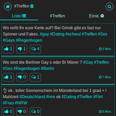
#Treffen
Liste
#Treffen
Einst.
Wo reißt Ihr eure Kerle auf? Bei Grindr gibt es fast nur
Spinner und Fakes.
#gay
#Dating
#schwul
#Treffen
#Sex
#Gays
#Regenbogen
1
1
4
3 Mon.
Wo sind die Berliner Gay s oder Bi Mäner ?
#Gay
#Treffen
#Sex
#Regenbogen
#Berlin
1
0
1
7 Mon.
👌 ok , toller Sonnenschein im Münsterland bei 1 grad + !
Mahlzeit
#Deutschland
#nrw
ok
#Dating
#Treffen
#Flirt
#Frau
#NRW
0
0
0
8 Mon.