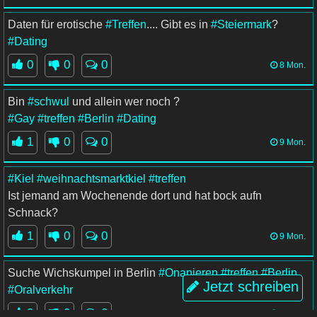
Daten für erotische
#Treffen
.... Gibt es in
#Steiermark
?
#Dating
0
0
0
8 Mon.
Bin
#schwul
und allein wer noch ?
#Gay
#treffen
#Berlin
#Dating
1
0
0
9 Mon.
#Kiel
#weihnachtsmarktkiel
#treffen
Ist jemand am Wochenende dort und hat bock aufn
Schnack?
1
0
0
9 Mon.
Suche Wichskumpel in Berlin
#Onanieren
#treffen
#Berlin
Jetzt schreiben
#Oralverkehr
0
0
0
9 Mon.