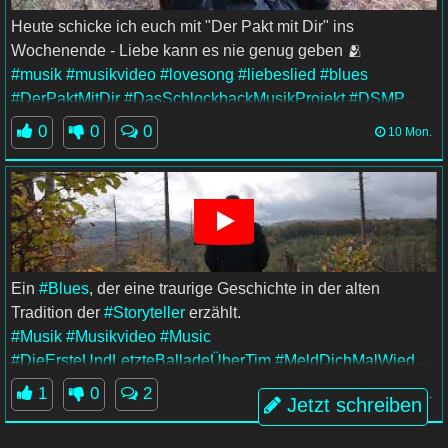
Heute schicke ich euch mit "Der Pakt mit Dir" ins
Wochenende - Liebe kann es nie genug geben 🫂
#musik
#musikvideo
#lovesong
#liebeslied
#blues
#DerPaktMitDir
#DasSchlockbackMusikProjekt
#DSMP
#LiebeIstAlles
#SchönesGegenDoofes
0
0
0
10 Mon.
#FloodTheZoneMitSchoenem
Ein
#Blues
, der eine traurige Geschichte in der alten
Tradition der
#Storyteller
erzählt.
#Musik
#Musikvideo
#Music
#DieErsteUndLetzteBalladeÜberTim
#MeldDichMalWieder
#DasSchlockbackMusikProjekt
#DSMP
#LiebeIstAlles
1
0
2
10 Mon.
Jetzt schreiben
#SchönesGegenDoofes
#FloodTheZoneMitSchoenem