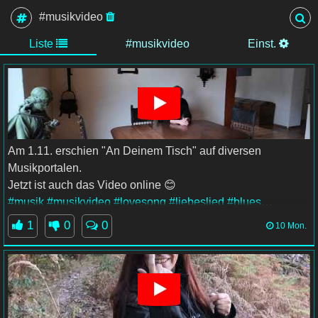
#musikvideo
Liste
#musikvideo
Einst.
Am 1.11. erschien "An Deinem Tisch" auf diversen
Musikportalen.
Jetzt ist auch das Video online 😊
#musik
#musikvideo
#lovesong
#liebeslied
#blues
#AnDeinemTisch
#DasSchlockbackMusikProjekt
#DSMP
1
0
0
10 Mon.