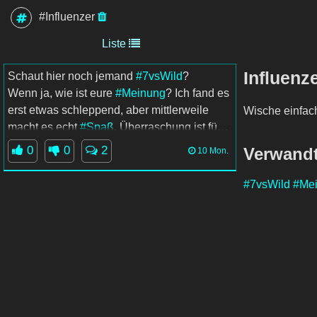
#Influenzer
Liste
Influenz
Schaut hier noch jemand
#7vsWild
?
Wenn ja, wie ist eure
#Meinung
? Ich fand es
erst etwas schleppend, aber mittlerweile
Wische einfac
macht es echt
#Spaß
. Überraschung ist für
mich
#Fibii
, die wirklich gut abliefert. Nervig
0
0
2
Verwandt
10 Mon.
finde ich allerdings
#Chris
. Typischer
#Influenzer
halt.
#7vsWild
#Me