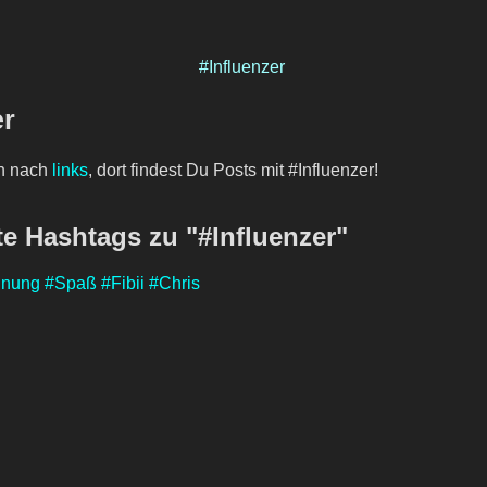
#Influenzer
er
h nach
links
, dort findest Du Posts mit #Influenzer!
e Hashtags zu "#Influenzer"
inung
#Spaß
#Fibii
#Chris