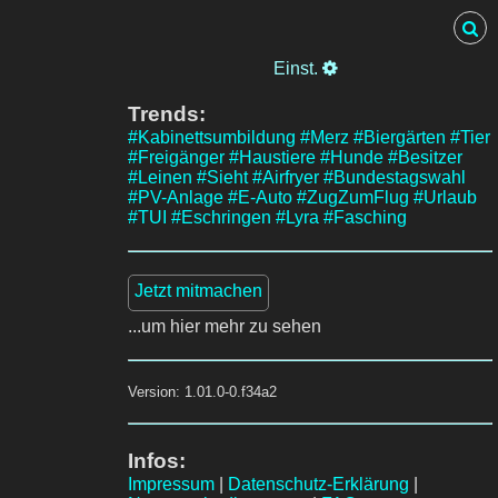
Einst.
Trends:
#Kabinettsumbildung
#Merz
#Biergärten
#Tier
#Freigänger
#Haustiere
#Hunde
#Besitzer
#Leinen
#Sieht
#Airfryer
#Bundestagswahl
#PV-Anlage
#E-Auto
#ZugZumFlug
#Urlaub
#TUI
#Eschringen
#Lyra
#Fasching
Jetzt mitmachen
...um hier mehr zu sehen
Version: 1.01.0-0.f34a2
Infos:
Impressum
|
Datenschutz-Erklärung
|