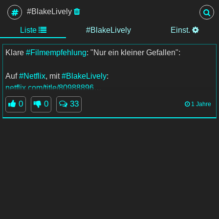
#BlakeLively
Liste
#BlakeLively
Einst.
Klare
#Filmempfehlung
: "Nur ein kleiner Gefallen":
Auf
#Netflix
, mit
#BlakeLively
:
netflix.com/title/80988896
0
0
33
1 Jahre
#NurEinKleinerGefallen
#Streaming
#TV
#TVJunkie
#Fernsehen
#Tipps
#Filmtipps
#Movietips
#Filmempfehlungen