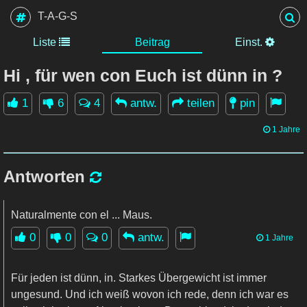
T-A-G-S
Liste
Beitrag
Einst.
Hi , für wen con Euch ist dünn in ?
1
6
4
antw.
teilen
pin
1 Jahre
Antworten
Naturalmente con el ... Maus.
0
0
0
antw.
1 Jahre
Für jeden ist dünn, in. Starkes Übergewicht ist immer
ungesund. Und ich weiß wovon ich rede, denn ich war es