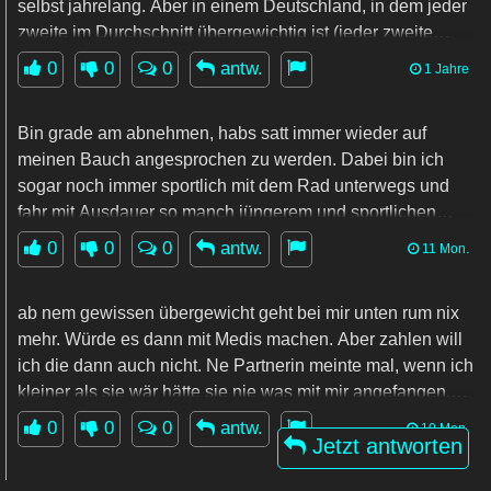
selbst jahrelang. Aber in einem Deutschland, in dem jeder
zweite im Durchschnitt übergewichtig ist (jeder zweite
Mann, 2 von 3 Frauen), darf man das nicht sagen, zumal
0
0
0
antw.
1 Jahre
die Zucker-Lobby gut daran verdient.
Bin grade am abnehmen, habs satt immer wieder auf
meinen Bauch angesprochen zu werden. Dabei bin ich
sogar noch immer sportlich mit dem Rad unterwegs und
fahr mit Ausdauer so manch jüngerem und sportlichen
Fahrern davon....
0
0
0
antw.
11 Mon.
ab nem gewissen übergewicht geht bei mir unten rum nix
mehr. Würde es dann mit Medis machen. Aber zahlen will
ich die dann auch nicht. Ne Partnerin meinte mal, wenn ich
kleiner als sie wär hätte sie nie was mit mir angefangen.
Fand ich ehrlich und ok. Fällt für mich unter die Rubrik
0
0
0
antw.
10 Mon.
Jetzt antworten
"man kann sich nicht aussuchen wofür man gemocht wird"
und ich bedauere die Leute die keine EHrlichkeit in ihren